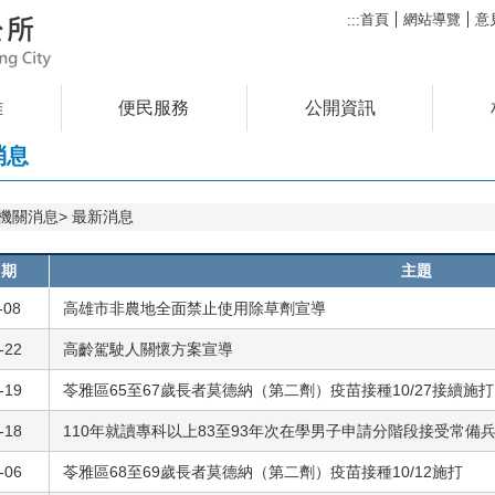
首頁
網站導覽
意
:::
雅
便民服務
公開資訊
消息
機關消息
最新消息
日期
主題
-08
高雄市非農地全面禁止使用除草劑宣導
-22
高齡駕駛人關懷方案宣導
-19
苓雅區65至67歲長者莫德納（第二劑）疫苗接種10/27接續施打
-18
110年就讀專科以上83至93年次在學男子申請分階段接受常備
-06
苓雅區68至69歲長者莫德納（第二劑）疫苗接種10/12施打