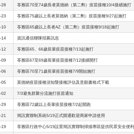
-28
苓雅區70至74歲長者莫德納（第二劑）疫苗接種10/4接續施打
-23
苓雅區75歲以上長者莫德納（第二劑）疫苗接種9/27起施打
-10
苓雅區65歲以上長者AZ（第二劑）疫苗接種9/18起施打
-14
資訊通信聯隊招募訊息
-12
苓雅區65、66歲長輩疫苗接種7/13起施打
-09
苓雅區67至69歲長輩疫苗接種7/12接續開打
-06
苓雅區70至71歲長輩疫苗接種7/9開始施打
-05
莫德納疫苗接種須知暨接種評估及意願書格式下載
-02
7/3避免群聚分流施打疫苗通知
-29
苓雅區72歲以上長輩疫苗接種7/2起開跑
-21
簡訊實聯制系統5/19正式開通歡迎商家申請使用
-19
苓雅區行政中心5/19設置簡訊實聯制掃描專區提供民眾安全便