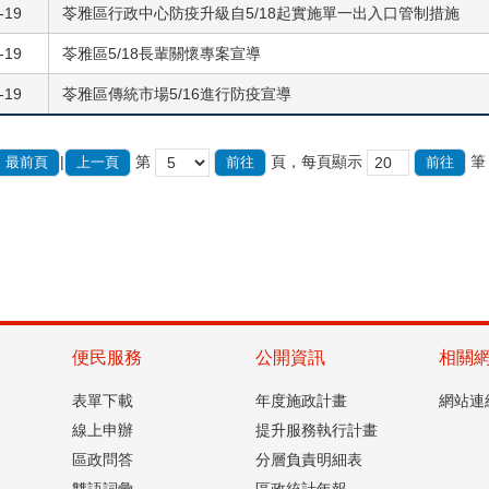
-19
苓雅區行政中心防疫升級自5/18起實施單一出入口管制措施
-19
苓雅區5/18長輩關懷專案宣導
-19
苓雅區傳統市場5/16進行防疫宣導
|
第
頁，每頁顯示
筆
最前頁
上一頁
便民服務
公開資訊
相關
表單下載
年度施政計畫
網站連
線上申辦
提升服務執行計畫
區政問答
分層負責明細表