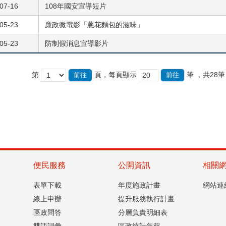
07-16
108年國安宣導短片
05-23
廉政微電影「蔥花麵包的滋味」
05-23
防制假消息宣導影片
第
頁，每頁顯示
筆
，共28筆
便民服務
公開資訊
相關
表單下載
年度施政計畫
網站連
線上申辦
提升服務執行計畫
區政問答
分層負責明細表