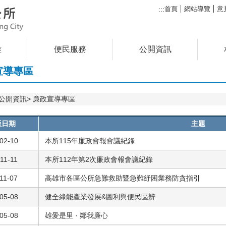
首頁
網站導覽
意
:::
雅
便民服務
公開資訊
宣導專區
公開資訊
廉政宣導專區
版日期
主題
02-10
本所115年廉政會報會議紀錄
11-11
本所112年第2次廉政會報會議紀錄
11-07
高雄市各區公所急難救助暨急難紓困業務防貪指引
05-08
健全綠能產業發展&圖利與便民區辨
05-08
雄愛是里 · 鄰我廉心