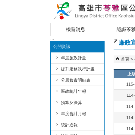
跳到主要內容區塊
機關消息
認識苓
:::
:::
廉政
公開資訊
年度施政計畫
首頁
提升服務執行計畫
上
分層負責明細表
115-
區政統計年報
114-
預算及決算
114-
年度會計月報
114-
統計通報
114-