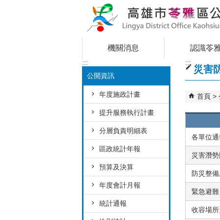
跳到主要內容區塊
機關消息
認識苓
:::
:::
災害
公開資訊
年度施政計畫
首頁
提升服務執行計畫
分層負責明細表
各單位通
區政統計年報
災害潛勢
預算及決算
防災整備
年度會計月報
緊急避難
統計通報
收容場所