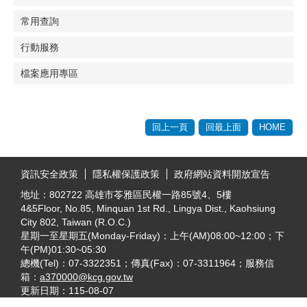
常用查詢
行動服務
檔案應用專區
回上一頁
回最上面
HOME
:::
資訊安全政策
隱私權保護政策
政府網站資料開放宣告
地址：802722 高雄市苓雅區民權一路85號4、5樓
4&5Floor, No.85, Minquan 1st Rd., Lingya Dist., Kaohsiung
City 802, Taiwan (R.O.C.)
星期一至星期五(Monday-Friday)：上午(AM)08:00~12:00；下
午(PM)01:30~05:30
總機(Tel)：07-3322351；傳真(Fax)：07-3311964；服務信
箱：
a370000@kcg.gov.tw
更新日期：
115-08-07