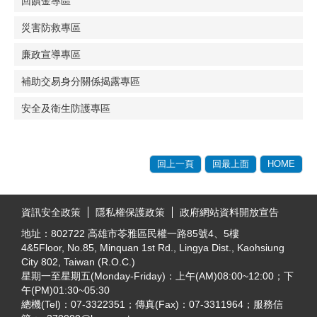
回饋金專區
災害防救專區
廉政宣導專區
補助交易身分關係揭露專區
安全及衛生防護專區
回上一頁
回最上面
HOME
:::
資訊安全政策
隱私權保護政策
政府網站資料開放宣告
地址：802722 高雄市苓雅區民權一路85號4、5樓
4&5Floor, No.85, Minquan 1st Rd., Lingya Dist., Kaohsiung
City 802, Taiwan (R.O.C.)
星期一至星期五(Monday-Friday)：上午(AM)08:00~12:00；下
午(PM)01:30~05:30
總機(Tel)：07-3322351；傳真(Fax)：07-3311964；服務信