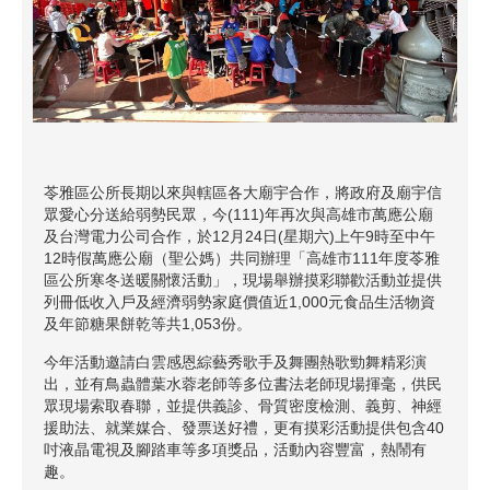
苓雅區公所長期以來與轄區各大廟宇合作，將政府及廟宇信
眾愛心分送給弱勢民眾，今(111)年再次與高雄市萬應公廟
及台灣電力公司合作，於12月24日(星期六)上午9時至中午
12時假萬應公廟（聖公媽）共同辦理「高雄市111年度苓雅
區公所寒冬送暖關懷活動」，現場舉辦摸彩聯歡活動並提供
列冊低收入戶及經濟弱勢家庭價值近1,000元食品生活物資
及年節糖果餅乾等共1,053份。
今年活動邀請白雲感恩綜藝秀歌手及舞團熱歌勁舞精彩演
出，並有鳥蟲體葉水蓉老師等多位書法老師現場揮毫，供民
眾現場索取春聯，並提供義診、骨質密度檢測、義剪、神經
援助法、就業媒合、發票送好禮，更有摸彩活動提供包含40
吋液晶電視及腳踏車等多項獎品，活動內容豐富，熱鬧有
趣。