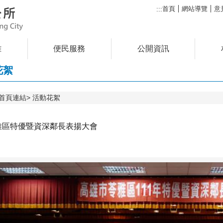
首頁
網站導覽
意
:::
雅
便民服務
公開資訊
花絮
首頁連結
活動花絮
苓雅區特優暨資深鄰長表揚大會