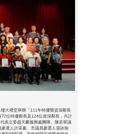
1樓大禮堂舉辦「111年特優暨資深鄰長
2位特優鄰長及124位資深鄰長，共計
意代表立委趙天麟服務處團隊、陳若翠議
員參選人許采蓁、市議員參選人湯詠瑜