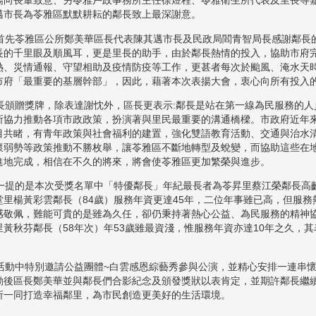
場向長輩致意、另苓雅戶政事務所主任徐煜程、苓雅衛生所代表及里長等
邁市長為苓雅區默默耕耘的鄰長致上最深謝意。
先苓雅區公所鄭美華區長代表陳其邁市長及民政局閻青智局長感謝鄰長
長的千里眼及順風耳，更是里長的助手，由於鄰長熱情的投入，協助市府
熱、災情通報、守望相助及疫情防疫等工作，更甚者每次於颱風、淹水天
市府「最重要的基層幹部」，因此，藉著本次表揚大會，衷心向所有投入
頒贈獎牌，除表達謝忱外，區長更表示:鄰長是站在第一線為民服務的人
所協力推動各項市政政策，扮演著與里民最重要的溝通橋樑。市政府近年
目共睹，有青年政策與社會福利的建置，強化雙語教育活動、交通與治水
懷弱勢等政策推動不勝枚舉，讓苓雅區不斷地轉型及蛻變，而協助這些在
進地完成，相信在不久的將來，將會使苓雅區更加繁榮與進步。
提的是本次受獎名單中「特優鄰長」年紀最長者為苓昇里蔡江榮鄰長高齡8
堂里楊黃彩雲鄰長（84歲）服務年資更達45年，二位年事雖已高，但服
感敬佩，難能可貴的是雖為久任，卻仍秉持著熱心公益、為民服務的精神
里黃秋芬鄰長（58年次）年53歲雖最資淺，惟服務年資亦達10年之久，
動中特別邀請公益團體~白雲感恩綜藝秀參與公演，並精心安排一連串懷
動後區長鄭美華並與鄰長們合影紀念及頒發獎狀以表肯定，並期許鄰長繼
所一同打造幸福鄰里，為市民創造更美好的生活環境。