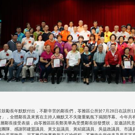
並鼓勵長年默默付出，不辭辛苦的鄰長們，苓雅區公所於7月28日在該所1
會」，全體鄰長及來賓在主持人幽默又不失隆重氣氛下揭開序幕。今年共有7
位基層鄰長接受表揚，由苓雅區區長鄭美華為受獎鄰長頒發獎狀，並邀請民
處團隊、感謝郭建盟議員、黃文益議員、黃紹庭議員、吳益政議員、市議