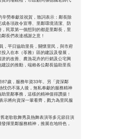
嘉賓到場觀禮，市政顧問張德國老師代
的辛勞奉獻並祝賀，致詞表示：鄰長除
完成各項政令宣導、里鄰環境清潔、防
時，民眾第一個想到的都是里鄰長，里
的鄰長們表達感謝之意！
員，平日協助里長，關懷里民，與市府
來投入在本（苓雅）區的建設及發展，
清淤的改善、農漁花卉的行銷及公宅興
地建設的推動，端賴各位鄰長協助里長
7歲，服務年資33年。另「資深鄰
務熱忱仍不落人後，無私奉獻的服務精神
協助里鄰事務，這樣的精神值得讚揚！
其表示將向資深一輩看齊，戮力為里民服
舊老歌歌舞秀及熱舞表演等多元節目演
續發揮里鄰服務精神，推展在地特色，