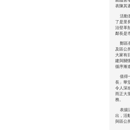
親臨會
表陳其
活動首
了是里
治登革
鄰長是
鄭區長
及區公
大家有
建與關
循序漸
值得一
長」華
令人深
而正大
務。
表揚活
出，活
與區公