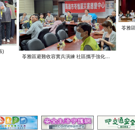
苓雅區
)
苓雅區避難收容實兵演練 社區攜手強化防災韌性