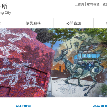
首頁
網站導覽
意
:::
雅
便民服務
公開資訊
粉絲專頁
分眾導