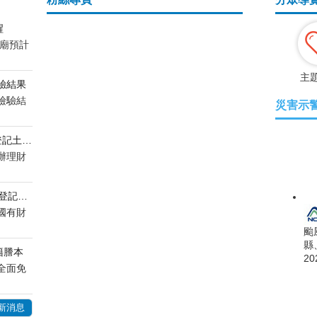
醒
帝廟預計
主
驗結果
檢驗結
災害示
115年度第52批逾期未辦繼承登記土地或建築改良物....
辦理財
115年度第106批逾期未辦繼承登記不動產之標售公....
國有財
颱
縣
籍謄本
20
全面免
新消息