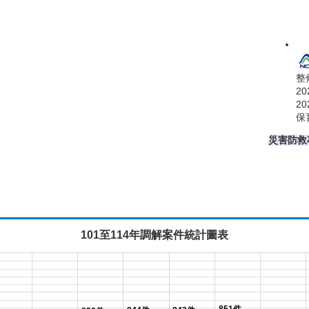
整
20
20
保
災害防救
101至114年調解案件統計圖表
851件