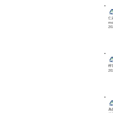
仁
mo
20
梓
20
為