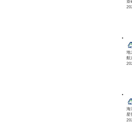
並
20
地
航
20
海
星
20