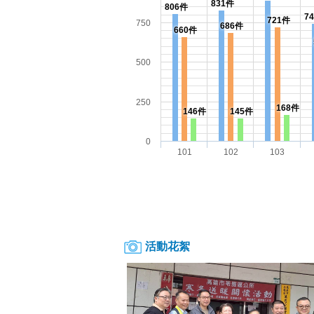
831件
806件
7
721件
750
686件
660件
500
250
168件
146件
145件
0
101
102
103
活動花絮