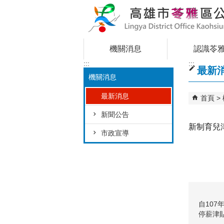
跳到主要內容區塊
機關消息
認識苓
:::
:::
最新
機關消息
最新消息
首頁
新聞公告
新制育兒
市政宣導
自10
停薪津