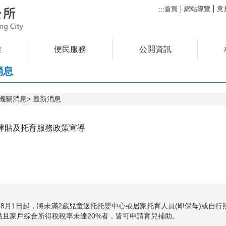
首頁
網站導覽
意
:::
雅
便民服務
公開資訊
消息
機關消息
最新消息
津貼及托育服務政策宣導
7年8月1日起，將未滿2歲兒童送托托嬰中心或居家托育人員(即保母)或自
貼且家戶綜合所得稅稅率未達20%者，皆可申請育兒補助。