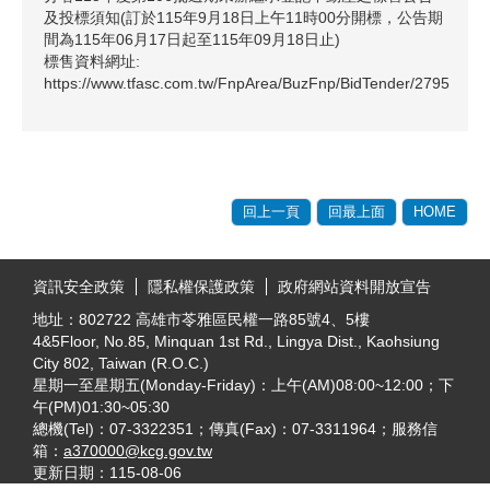
及投標須知(訂於115年9月18日上午11時00分開標，公告期
間為115年06月17日起至115年09月18日止)
標售資料網址:
https://www.tfasc.com.tw/FnpArea/BuzFnp/BidTender/2795
回上一頁
回最上面
HOME
:::
資訊安全政策
隱私權保護政策
政府網站資料開放宣告
地址：802722 高雄市苓雅區民權一路85號4、5樓
4&5Floor, No.85, Minquan 1st Rd., Lingya Dist., Kaohsiung
City 802, Taiwan (R.O.C.)
星期一至星期五(Monday-Friday)：上午(AM)08:00~12:00；下
午(PM)01:30~05:30
總機(Tel)：07-3322351；傳真(Fax)：07-3311964；服務信
箱：
a370000@kcg.gov.tw
更新日期：
115-08-06