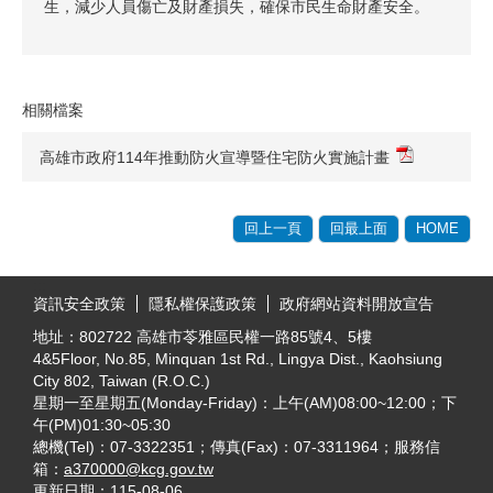
生，減少人員傷亡及財產損失，確保市民生命財產安全。
相關檔案
高雄市政府114年推動防火宣導暨住宅防火實施計畫
回上一頁
回最上面
HOME
:::
資訊安全政策
隱私權保護政策
政府網站資料開放宣告
地址：802722 高雄市苓雅區民權一路85號4、5樓
4&5Floor, No.85, Minquan 1st Rd., Lingya Dist., Kaohsiung
City 802, Taiwan (R.O.C.)
星期一至星期五(Monday-Friday)：上午(AM)08:00~12:00；下
午(PM)01:30~05:30
總機(Tel)：07-3322351；傳真(Fax)：07-3311964；服務信
箱：
a370000@kcg.gov.tw
更新日期：
115-08-06